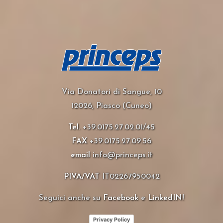
Via Donatori di Sangue, 10
12026, Piasco (Cuneo)
Tel.
+39.0175.27.02.01/45
FAX
+39.0175.27.09.56
email
info@princeps.it
PIVA/VAT
IT02267950042
Seguici anche su
Facebook
e
LinkedIN
!
Privacy Policy